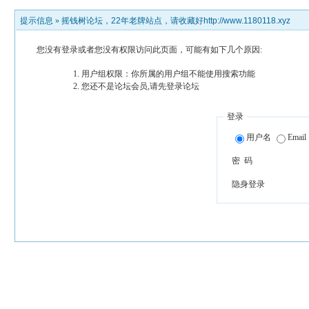
提示信息 »
摇钱树论坛，22年老牌站点，请收藏好http://www.1180118.xyz
您没有登录或者您没有权限访问此页面，可能有如下几个原因:
用户组权限：你所属的用户组不能使用搜索功能
您还不是论坛会员,请先登录论坛
登录
用户名
Email
密 码
隐身登录