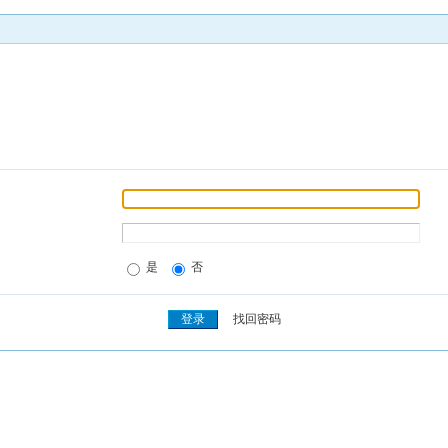
是
否
找回密码