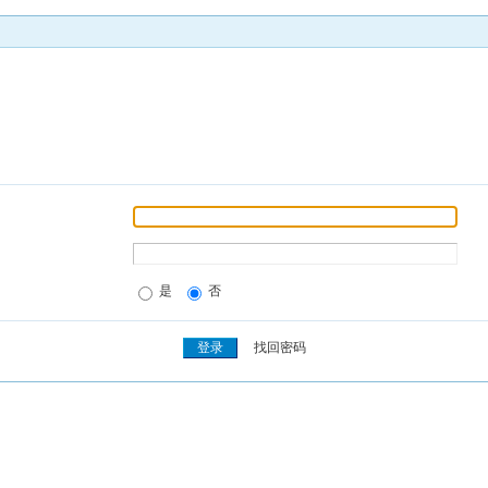
是
否
找回密码