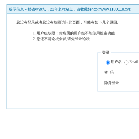
提示信息 »
摇钱树论坛，22年老牌站点，请收藏好http://www.1180118.xyz
您没有登录或者您没有权限访问此页面，可能有如下几个原因:
用户组权限：你所属的用户组不能使用搜索功能
您还不是论坛会员,请先登录论坛
登录
用户名
Email
密 码
隐身登录