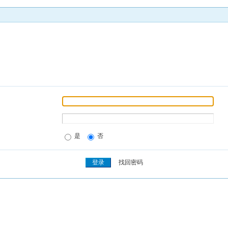
是
否
找回密码