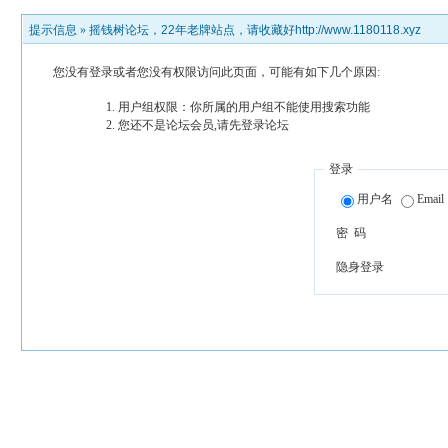
提示信息 »
摇钱树论坛，22年老牌站点，请收藏好http://www.1180118.xyz
您没有登录或者您没有权限访问此页面，可能有如下几个原因:
用户组权限：你所属的用户组不能使用搜索功能
您还不是论坛会员,请先登录论坛
登录
用户名
Email
密 码
隐身登录