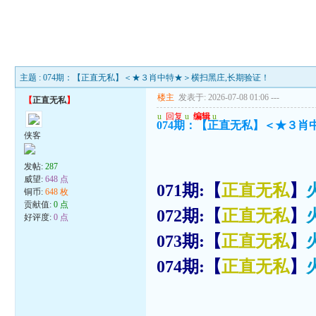
主题 : 074期：【正直无私】＜★３肖中特★＞横扫黑庄,长期验证！
楼主
发表于: 2026-07-08 01:06
---
【
正直无私
】
u
回复
u
编辑
u
074期：【正直无私】＜★３肖
侠客
发帖:
287
威望:
648 点
071期:【
正直无私
】
铜币:
648 枚
贡献值:
0 点
072期:【
正直无私
】
好评度:
0 点
073期:【
正直无私
】
074期:【
正直无私
】