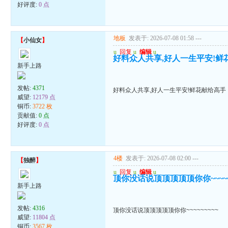
好评度:
0 点
地板
发表于: 2026-07-08 01:58
---
【
小仙女
】
u
回复
u
编辑
u
好料众人共享,好人一生平安!鲜
新手上路
发帖:
4371
好料众人共享,好人一生平安!鲜花献给高手
威望:
12179 点
铜币:
3722 枚
贡献值:
0 点
好评度:
0 点
4楼
发表于: 2026-07-08 02:00
---
【
独醉
】
u
回复
u
编辑
u
顶你没话说顶顶顶顶顶你你~~~~~
新手上路
发帖:
4316
顶你没话说顶顶顶顶顶你你~~~~~~~~~
威望:
11804 点
铜币:
3567 枚