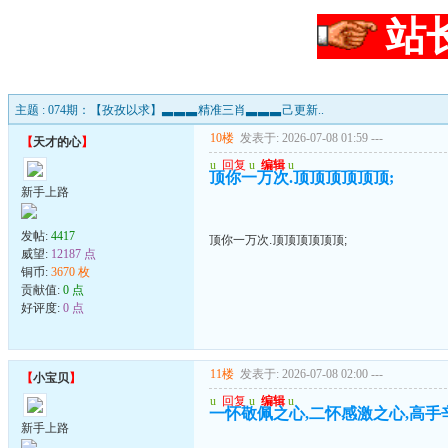
站
主题 : 074期：【孜孜以求】▃▃▃精准三肖▃▃▃己更新..
10楼
发表于: 2026-07-08 01:59
---
【
天才的心
】
u
回复
u
编辑
u
顶你一万次.顶顶顶顶顶顶;
新手上路
发帖:
4417
顶你一万次.顶顶顶顶顶顶;
威望:
12187 点
铜币:
3670 枚
贡献值:
0 点
好评度:
0 点
11楼
发表于: 2026-07-08 02:00
---
【
小宝贝
】
u
回复
u
编辑
u
一怀敬佩之心,二怀感激之心,高手
新手上路