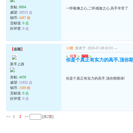
发帖:
8694
一怀敬佩之心,二怀感激之心,高手辛苦了
威望:
18515 点
铜币:
4487 枚
贡献值:
0 点
好评度:
0 点
12楼
发表于: 2026-07-08 02:01
---
【
谷雨
】
u
回复
u
编辑
u
你是个真正有实力的高手,顶你期
新手上路
发帖:
4459
你是个真正有实力的高手,顶你期期准!
威望:
11932 点
铜币:
3589 枚
贡献值:
0 点
好评度:
0 点
<<
1
2
>>
[共
2
页]