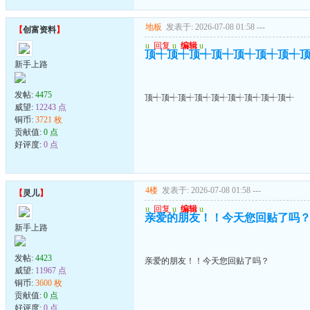
地板
发表于: 2026-07-08 01:58
---
【
创富资料
】
u
回复
u
编辑
u
顶┽顶┽顶┽顶┽顶┽顶┽顶┽
新手上路
发帖:
4475
顶┽顶┽顶┽顶┽顶┽顶┽顶┽顶┽顶┽
威望:
12243 点
铜币:
3721 枚
贡献值:
0 点
好评度:
0 点
4楼
发表于: 2026-07-08 01:58
---
【
灵儿
】
u
回复
u
编辑
u
亲爱的朋友！！今天您回贴了吗
新手上路
发帖:
4423
亲爱的朋友！！今天您回贴了吗？
威望:
11967 点
铜币:
3600 枚
贡献值:
0 点
好评度:
0 点