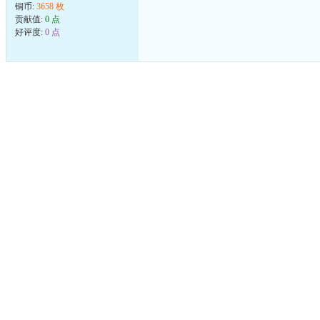
铜币:
3658 枚
贡献值:
0 点
好评度:
0 点