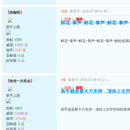
地板
发表于: 2026-07-08 01:49
---
【
热咖啡
】
u
回复
u
编辑
u
鲜花~掌声~鲜花~掌声~鲜花~掌声
新手上路
发帖:
4386
鲜花~掌声~鲜花~掌声~鲜花~掌声~献给低调
威望:
11831 点
铜币:
3547 枚
贡献值:
0 点
好评度:
0 点
4楼
发表于: 2026-07-08 01:52
---
【
给你一次机会
】
u
回复
u
编辑
u
高手就是要大力支持，顶你上太
新手上路
发帖:
4403
高手就是要大力支持，顶你上太空对你的发
威望:
12198 点
铜币:
3718 枚
贡献值:
0 点
好评度:
0 点