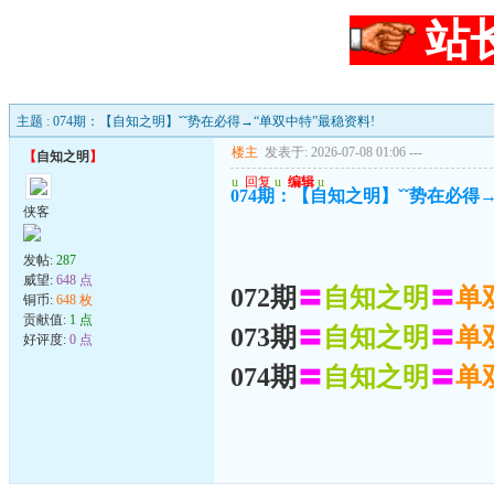
站
主题 : 074期：【自知之明】ˇˇ势在必得→“单双中特”最稳资料!
楼主
发表于: 2026-07-08 01:06
---
【
自知之明
】
u
回复
u
编辑
u
074期：【自知之明】ˇˇ势在必得
侠客
发帖:
287
威望:
648 点
072期
〓
自知之明
〓
单
铜币:
648 枚
贡献值:
1 点
073期
〓
自知之明
〓
单
好评度:
0 点
074期
〓
自知之明
〓
单