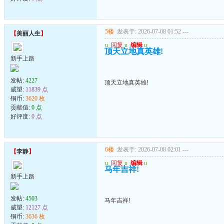
5楼
发表于: 2026-07-08 01:52
---
【
美丽人生
】
u
回复
u
编辑
u
顶天立地真英雄!
新手上路
发帖:
4227
顶天立地真英雄!
威望:
11839 点
铜币:
3620 枚
贡献值:
0 点
好评度:
0 点
6楼
发表于: 2026-07-08 02:01
---
【
李静
】
u
回复
u
编辑
u
马年吉祥!
新手上路
发帖:
4503
马年吉祥!
威望:
12127 点
铜币:
3636 枚