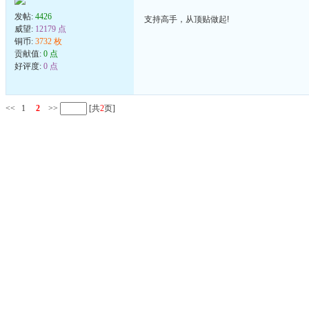
发帖:
4426
支持高手，从顶贴做起!
威望:
12179 点
铜币:
3732 枚
贡献值:
0 点
好评度:
0 点
<<
1
2
>>
[共
2
页]