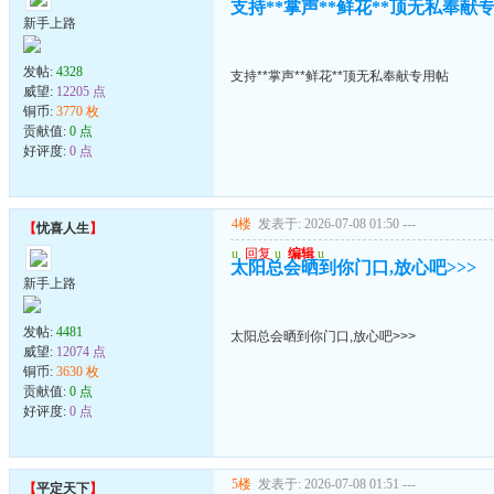
支持**掌声**鲜花**顶无私奉献
新手上路
发帖:
4328
支持**掌声**鲜花**顶无私奉献专用帖
威望:
12205 点
铜币:
3770 枚
贡献值:
0 点
好评度:
0 点
4楼
发表于: 2026-07-08 01:50
---
【
忧喜人生
】
u
回复
u
编辑
u
太阳总会晒到你门口,放心吧>>>
新手上路
发帖:
4481
太阳总会晒到你门口,放心吧>>>
威望:
12074 点
铜币:
3630 枚
贡献值:
0 点
好评度:
0 点
5楼
发表于: 2026-07-08 01:51
---
【
平定天下
】