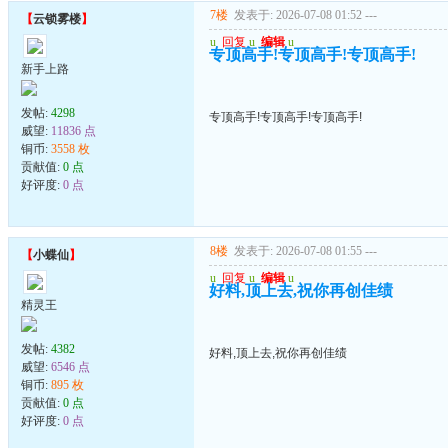
7楼
发表于: 2026-07-08 01:52
---
【
云锁雾楼
】
u
回复
u
编辑
u
专顶高手!专顶高手!专顶高手!
新手上路
发帖:
4298
专顶高手!专顶高手!专顶高手!
威望:
11836 点
铜币:
3558 枚
贡献值:
0 点
好评度:
0 点
8楼
发表于: 2026-07-08 01:55
---
【
小蝶仙
】
u
回复
u
编辑
u
好料,顶上去,祝你再创佳绩
精灵王
发帖:
4382
好料,顶上去,祝你再创佳绩
威望:
6546 点
铜币:
895 枚
贡献值:
0 点
好评度:
0 点