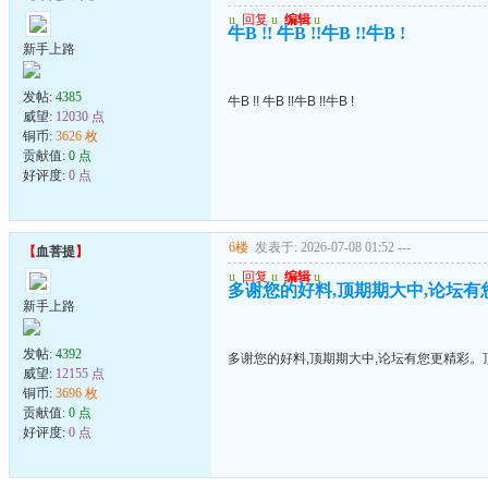
u
回复
u
编辑
u
牛B !! 牛B !!牛B !!牛B !
新手上路
发帖:
4385
牛B !! 牛B !!牛B !!牛B !
威望:
12030 点
铜币:
3626 枚
贡献值:
0 点
好评度:
0 点
6楼
发表于: 2026-07-08 01:52
---
【
血菩提
】
u
回复
u
编辑
u
多谢您的好料,顶期期大中,论坛
新手上路
发帖:
4392
多谢您的好料,顶期期大中,论坛有您更精彩。
威望:
12155 点
铜币:
3696 枚
贡献值:
0 点
好评度:
0 点