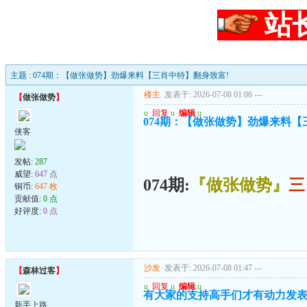
站
主题 : 074期：【做张做势】劲爆来料【三肖中特】翻身致富!
楼主
发表于: 2026-07-08 01:06
---
【
做张做势
】
u
回复
u
编辑
u
074期：【做张做势】劲爆来料【
侠客
发帖:
287
威望:
647 点
074期:
『做张做势』
三
铜币:
647 枚
贡献值:
0 点
好评度:
0 点
沙发
发表于: 2026-07-08 01:47
---
【
森林过客
】
u
回复
u
编辑
u
有大家的支持高手们才有动力发表.顶上
新手上路