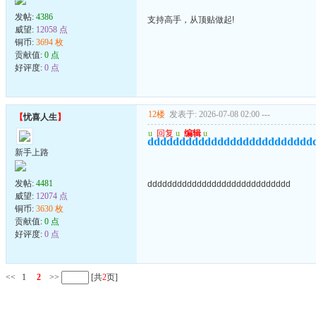
发帖:
4386
支持高手，从顶贴做起!
威望:
12058 点
铜币:
3694 枚
贡献值:
0 点
好评度:
0 点
12楼
发表于: 2026-07-08 02:00
---
【
忧喜人生
】
u
回复
u
编辑
u
dddddddddddddddddddddddddd
新手上路
发帖:
4481
ddddddddddddddddddddddddddddd
威望:
12074 点
铜币:
3630 枚
贡献值:
0 点
好评度:
0 点
<<
1
2
>>
[共
2
页]