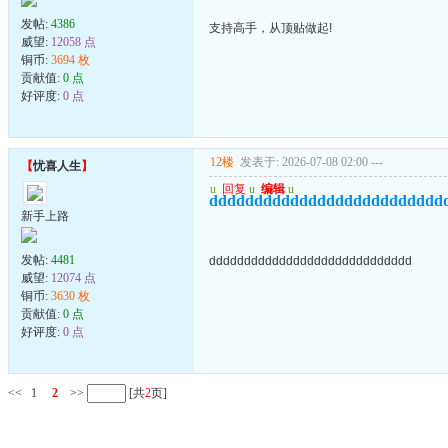
发帖:
4386
支持高手，从顶贴做起!
威望:
12058 点
铜币:
3694 枚
贡献值:
0 点
好评度:
0 点
12楼
发表于: 2026-07-08 02:00
---
【
忧喜人生
】
u
回复
u
编辑
u
dddddddddddddddddddddddddd
新手上路
发帖:
4481
ddddddddddddddddddddddddddddd
威望:
12074 点
铜币:
3630 枚
贡献值:
0 点
好评度:
0 点
<<
1
2
>>
[共
2
页]