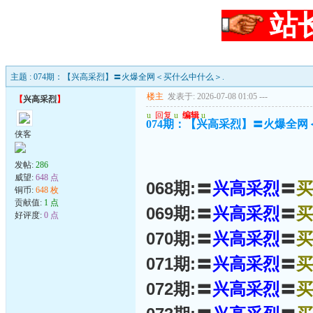
站
主题 : 074期：【兴高采烈】〓火爆全网＜买什么中什么＞.
楼主
发表于: 2026-07-08 01:05
---
【
兴高采烈
】
u
回复
u
编辑
u
074期：【兴高采烈】〓火爆全网
侠客
发帖:
286
威望:
648 点
068期:〓
兴高采烈
〓
买
铜币:
648 枚
贡献值:
1 点
069期:〓
兴高采烈
〓
买
好评度:
0 点
070期:〓
兴高采烈
〓
买
071期:〓
兴高采烈
〓
买
072期:〓
兴高采烈
〓
买