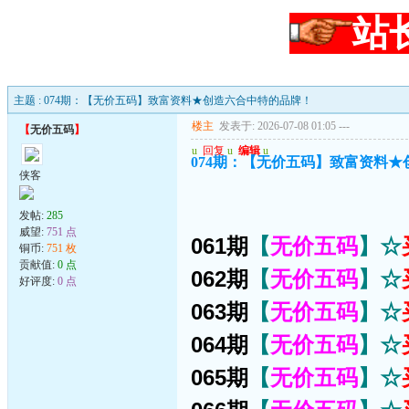
站
主题 : 074期：【无价五码】致富资料★创造六合中特的品牌！
楼主
发表于: 2026-07-08 01:05
---
【
无价五码
】
u
回复
u
编辑
u
074期：【无价五码】致富资料
侠客
发帖:
285
威望:
751 点
061期
【
无价五码
】☆
铜币:
751 枚
贡献值:
0 点
062期
【
无价五码
】☆
好评度:
0 点
063期
【
无价五码
】☆
064期
【
无价五码
】☆
065期
【
无价五码
】☆