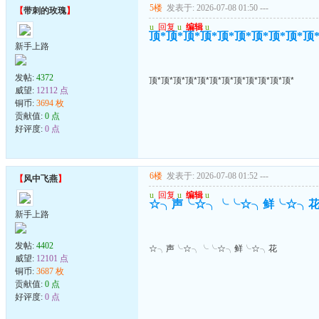
5楼
发表于: 2026-07-08 01:50
---
【
带刺的玫瑰
】
u
回复
u
编辑
u
顶*顶*顶*顶*顶*顶*顶*顶*顶*顶
新手上路
发帖:
4372
顶*顶*顶*顶*顶*顶*顶*顶*顶*顶*顶*顶*
威望:
12112 点
铜币:
3694 枚
贡献值:
0 点
好评度:
0 点
6楼
发表于: 2026-07-08 01:52
---
【
风中飞燕
】
u
回复
u
编辑
u
☆╮声╰☆╮╰╰☆╮鲜╰☆╮
新手上路
发帖:
4402
☆╮声╰☆╮╰╰☆╮鲜╰☆╮花
威望:
12101 点
铜币:
3687 枚
贡献值:
0 点
好评度:
0 点