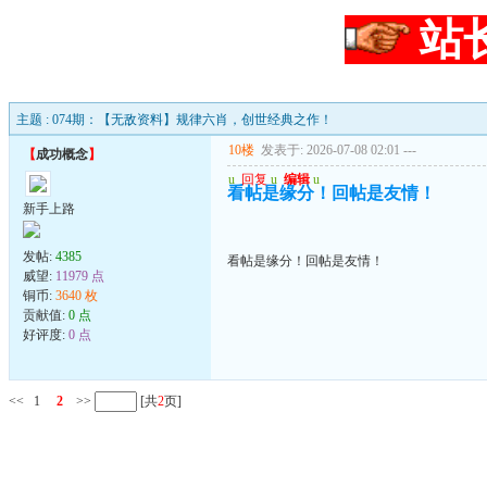
站
主题 : 074期：【无敌资料】规律六肖，创世经典之作！
10楼
发表于: 2026-07-08 02:01
---
【
成功概念
】
u
回复
u
编辑
u
看帖是缘分！回帖是友情！
新手上路
发帖:
4385
看帖是缘分！回帖是友情！
威望:
11979 点
铜币:
3640 枚
贡献值:
0 点
好评度:
0 点
<<
1
2
>>
[共
2
页]