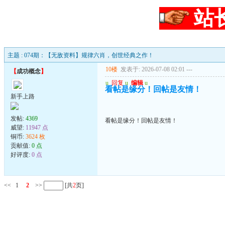
站
主题 : 074期：【无敌资料】规律六肖，创世经典之作！
10楼
发表于: 2026-07-08 02:01
---
【
成功概念
】
u
回复
u
编辑
u
看帖是缘分！回帖是友情！
新手上路
发帖:
4369
看帖是缘分！回帖是友情！
威望:
11947 点
铜币:
3624 枚
贡献值:
0 点
好评度:
0 点
<<
1
2
>>
[共
2
页]