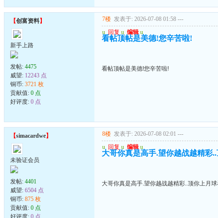
7楼
发表于: 2026-07-08 01:58
---
【
创富资料
】
u
回复
u
编辑
u
看帖顶帖是美德!您辛苦啦!
新手上路
发帖:
4475
看帖顶帖是美德!您辛苦啦!
威望:
12243 点
铜币:
3721 枚
贡献值:
0 点
好评度:
0 点
8楼
发表于: 2026-07-08 02:01
---
【
simacardwe
】
u
回复
u
编辑
u
大哥你真是高手.望你越战越精彩.
未验证会员
发帖:
4401
大哥你真是高手.望你越战越精彩..顶你上月
威望:
6504 点
铜币:
875 枚
贡献值:
0 点
好评度:
0 点