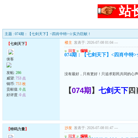
站
主题 : 074期：【七剑天下】<四肖中特>☆实力巨献！
楼主
发表于: 2026-07-08 01:04
---
【
七剑天下
】
u
回复
u
编辑
u
074期：【七剑天下】<四肖中特
侠客
发帖:
286
没有最好，只有更好！只追求彩民共同的心声
威望:
753 点
铜币:
753 枚
【
074期
】
七剑天下
四
贡献值:
0 点
好评度:
0 点
沙发
发表于: 2026-07-08 01:47
---
【
特码力量
】
u
回复
u
编辑
u