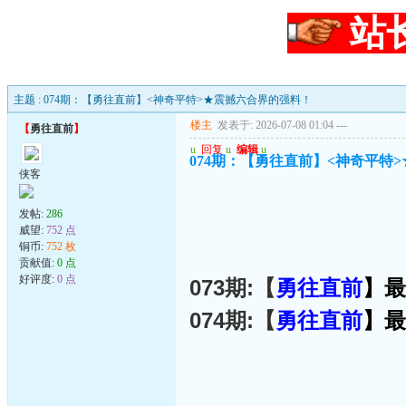
站
主题 : 074期：【勇往直前】<神奇平特>★震撼六合界的强料！
楼主
发表于: 2026-07-08 01:04
---
【
勇往直前
】
u
回复
u
编辑
u
074期：【勇往直前】<神奇平特
侠客
发帖:
286
威望:
752 点
铜币:
752 枚
贡献值:
0 点
好评度:
0 点
073期:【
勇往直前
】最
074期:【
勇往直前
】最