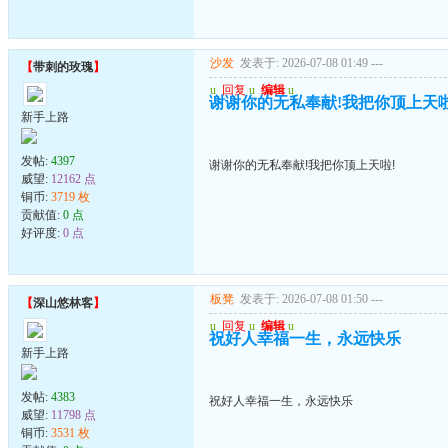
沙发
发表于: 2026-07-08 01:49
---
【
带刺的玫瑰
】
u
回复
u
编辑
u
谢谢你的无私奉献!我把你顶上天啦
新手上路
发帖:
4397
谢谢你的无私奉献!我把你顶上天啦!
威望:
12162 点
铜币:
3719 枚
贡献值:
0 点
好评度:
0 点
板凳
发表于: 2026-07-08 01:50
---
【
深山悠林客
】
u
回复
u
编辑
u
祝好人幸福一生，永远快乐
新手上路
发帖:
4383
祝好人幸福一生，永远快乐
威望:
11798 点
铜币:
3531 枚