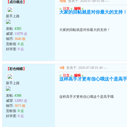
地板
发表于: 2026-07-08 01:48
---
【
成功概念
】
u
回复
u
编辑
u
大家的回帖就是对你最大的支持
新手上路
发帖:
4385
大家的回帖就是对你最大的支持！
威望:
11979 点
铜币:
3640 枚
贡献值:
0 点
好评度:
0 点
4楼
发表于: 2026-07-08 01:49
---
【
彩色蝴蝶
】
u
回复
u
编辑
u
这样高手才更有信心哦这个是高
新手上路
发帖:
4388
这样高手才更有信心哦这个是高手哦
威望:
12083 点
铜币:
3673 枚
贡献值:
0 点
好评度:
0 点