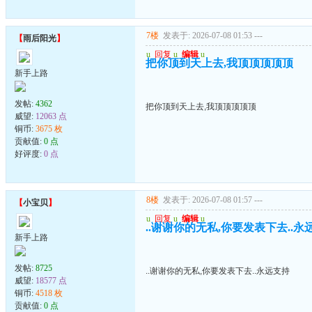
7楼
发表于: 2026-07-08 01:53
---
【
雨后阳光
】
u
回复
u
编辑
u
把你顶到天上去,我顶顶顶顶顶
新手上路
发帖:
4362
把你顶到天上去,我顶顶顶顶顶
威望:
12063 点
铜币:
3675 枚
贡献值:
0 点
好评度:
0 点
8楼
发表于: 2026-07-08 01:57
---
【
小宝贝
】
u
回复
u
编辑
u
..谢谢你的无私,你要发表下去..永
新手上路
发帖:
8725
..谢谢你的无私,你要发表下去..永远支持
威望:
18577 点
铜币:
4518 枚
贡献值:
0 点