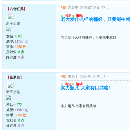
5楼
发表于: 2026-07-08 01:52
---
【
六合狂风
】
u
回复
u
编辑
u
老大发什么样的都好，只要能中
新手上路
发帖:
4302
老大发什么样的都好，只要能中就好！
威望:
11757 点
铜币:
3566 枚
贡献值:
0 点
好评度:
0 点
6楼
发表于: 2026-07-08 01:53
---
【
紫萝兰
】
u
回复
u
编辑
u
实力超凡!大家有目共睹!
新手上路
发帖:
4272
实力超凡!大家有目共睹!
威望:
11980 点
铜币:
3604 枚
贡献值:
0 点
好评度:
0 点