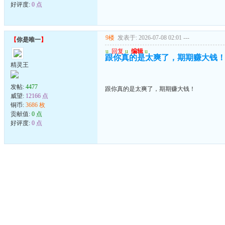
好评度:
0 点
9楼
发表于: 2026-07-08 02:01
---
【
你是唯一
】
u
回复
u
编辑
u
跟你真的是太爽了，期期赚大钱
精灵王
发帖:
4477
跟你真的是太爽了，期期赚大钱！
威望:
12166 点
铜币:
3686 枚
贡献值:
0 点
好评度:
0 点