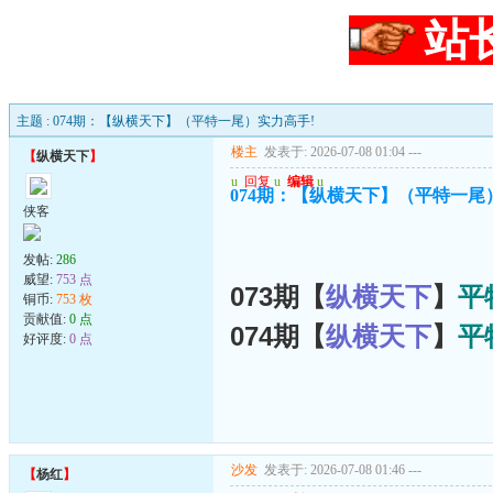
站
主题 : 074期：【纵横天下】（平特一尾）实力高手!
楼主
发表于: 2026-07-08 01:04
---
【
纵横天下
】
u
回复
u
编辑
u
074期：【纵横天下】（平特一尾
侠客
发帖:
286
威望:
753 点
073期【
纵横天下
】
平
铜币:
753 枚
贡献值:
0 点
074期【
纵横天下
】
平
好评度:
0 点
沙发
发表于: 2026-07-08 01:46
---
【
杨红
】