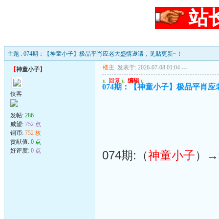
站
主题 : 074期：【神童小子】极品平肖应老大盛情邀请，见贴更新~！
楼主
发表于: 2026-07-08 01:04
---
【
神童小子
】
u
回复
u
编辑
u
074期：【神童小子】极品平肖应
侠客
发帖:
286
威望:
752 点
铜币:
752 枚
贡献值:
0 点
好评度:
0 点
074期:（
神童小子
）→