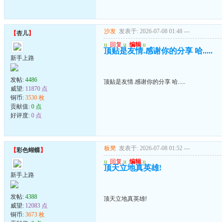
沙发
发表于: 2026-07-08 01:48
---
【
杏儿
】
u
回复
u
编辑
u
顶贴是友情.感谢你的分享 哈.....
新手上路
发帖:
4486
顶贴是友情.感谢你的分享 哈.....
威望:
11870 点
铜币:
3530 枚
贡献值:
0 点
好评度:
0 点
板凳
发表于: 2026-07-08 01:52
---
【
彩色蝴蝶
】
u
回复
u
编辑
u
顶天立地真英雄!
新手上路
发帖:
4388
顶天立地真英雄!
威望:
12083 点
铜币:
3673 枚