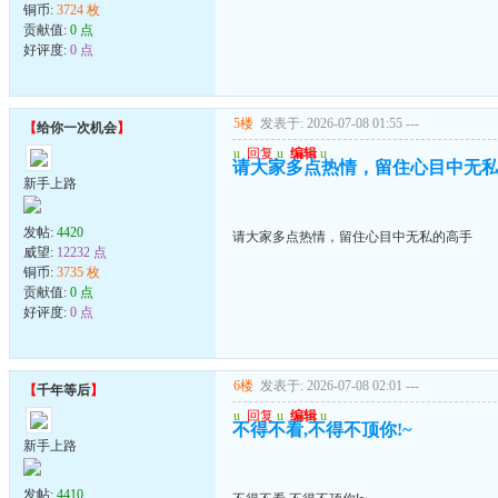
铜币:
3724 枚
贡献值:
0 点
好评度:
0 点
5楼
发表于: 2026-07-08 01:55
---
【
给你一次机会
】
u
回复
u
编辑
u
请大家多点热情，留住心目中无
新手上路
发帖:
4420
请大家多点热情，留住心目中无私的高手
威望:
12232 点
铜币:
3735 枚
贡献值:
0 点
好评度:
0 点
6楼
发表于: 2026-07-08 02:01
---
【
千年等后
】
u
回复
u
编辑
u
不得不看,不得不顶你!~
新手上路
发帖:
4410