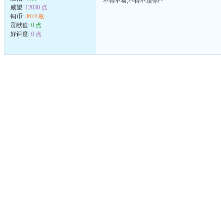
不得不看,不得不顶你!~
威望:
12030 点
铜币:
3674 枚
贡献值:
0 点
好评度:
0 点