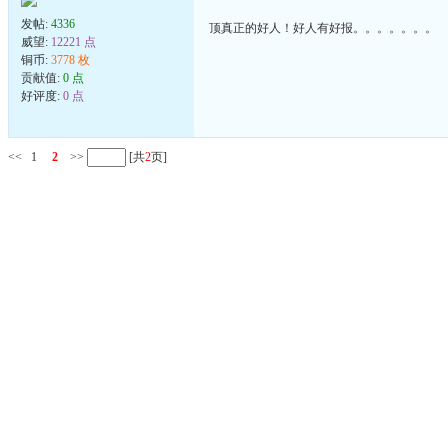
发帖:
4336
顶真正的好人！好人有好报。。。。。。。
威望:
12221 点
铜币:
3778 枚
贡献值:
0 点
好评度:
0 点
<<
1
2
>>
[共
2
页]