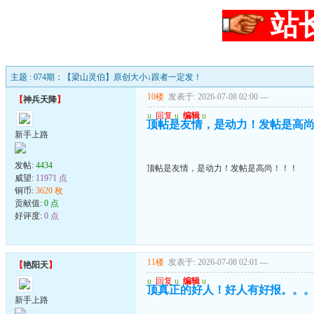
站
主题 : 074期：【梁山灵伯】原创大小↓跟者一定发！
10楼
发表于: 2026-07-08 02:00
---
【
神兵天降
】
u
回复
u
编辑
u
顶帖是友情，是动力！发帖是高
新手上路
发帖:
4434
顶帖是友情，是动力！发帖是高尚！！！
威望:
11971 点
铜币:
3620 枚
贡献值:
0 点
好评度:
0 点
11楼
发表于: 2026-07-08 02:01
---
【
艳阳天
】
u
回复
u
编辑
u
顶真正的好人！好人有好报。。
新手上路