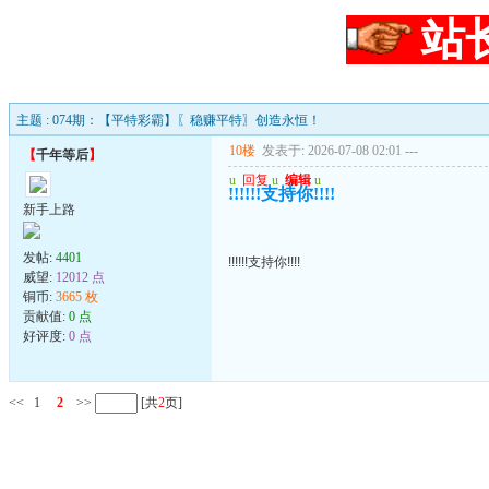
站
主题 : 074期：【平特彩霸】〖稳赚平特〗创造永恒！
10楼
发表于: 2026-07-08 02:01
---
【
千年等后
】
u
回复
u
编辑
u
!!!!!!支持你!!!!
新手上路
发帖:
4401
!!!!!!支持你!!!!
威望:
12012 点
铜币:
3665 枚
贡献值:
0 点
好评度:
0 点
<<
1
2
>>
[共
2
页]