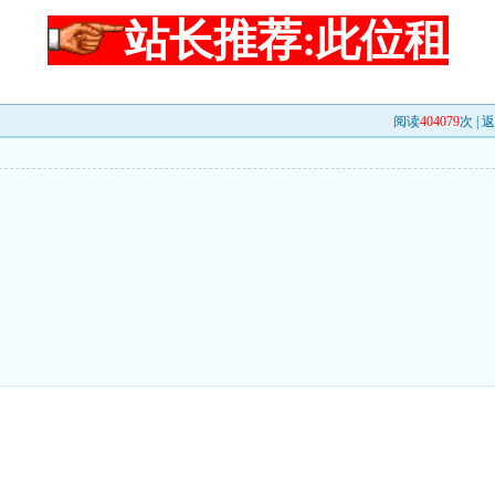
站长推荐:此位租
阅读
404079
次 |