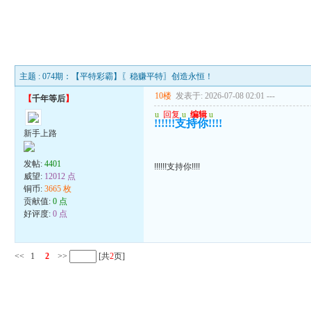
主题 : 074期：【平特彩霸】〖稳赚平特〗创造永恒！
10楼
发表于: 2026-07-08 02:01
---
【
千年等后
】
u
回复
u
编辑
u
!!!!!!支持你!!!!
新手上路
发帖:
4401
!!!!!!支持你!!!!
威望:
12012 点
铜币:
3665 枚
贡献值:
0 点
好评度:
0 点
<<
1
2
>>
[共
2
页]