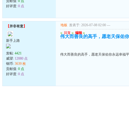
贡献值:
0 点
好评度:
0 点
地板
发表于: 2026-07-08 02:00
---
【
并非有意
】
u
回复
u
编辑
u
伟大而善良的高手，愿老天保佑
新手上路
发帖:
4421
伟大而善良的高手，愿老天保佑你永远幸福
威望:
12080 点
铜币:
3639 枚
贡献值:
0 点
好评度:
0 点