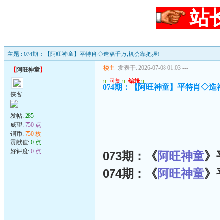
站
主题 : 074期：【阿旺神童】平特肖◇造福千万,机会靠把握!
楼主
发表于: 2026-07-08 01:03
---
【
阿旺神童
】
u
回复
u
编辑
u
074期：【阿旺神童】平特肖◇造
侠客
发帖:
285
威望:
750 点
铜币:
750 枚
贡献值:
0 点
好评度:
0 点
073期：《
阿旺神童
》
074期：《
阿旺神童
》