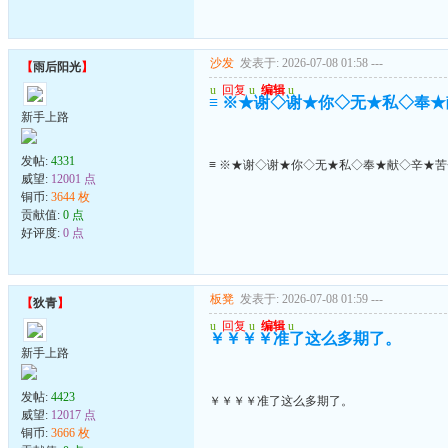
沙发
发表于: 2026-07-08 01:58
---
【
雨后阳光
】
u
回复
u
编辑
u
≡ ※★谢◇谢★你◇无★私◇奉★
新手上路
发帖:
4331
≡ ※★谢◇谢★你◇无★私◇奉★献◇辛★苦
威望:
12001 点
铜币:
3644 枚
贡献值:
0 点
好评度:
0 点
板凳
发表于: 2026-07-08 01:59
---
【
狄青
】
u
回复
u
编辑
u
￥￥￥￥准了这么多期了。
新手上路
发帖:
4423
￥￥￥￥准了这么多期了。
威望:
12017 点
铜币:
3666 枚