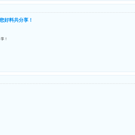
谢谢您好料共分享！
分享！