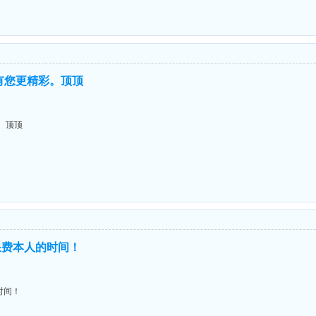
有您更精彩。顶顶
。顶顶
浪费本人的时间！
时间！