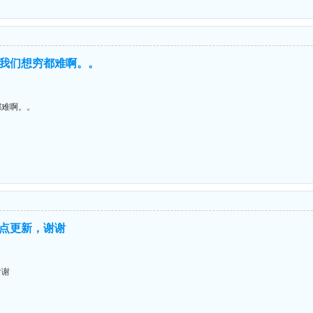
我们想穷都难啊。。
都难啊。。
点更新，谢谢
谢谢