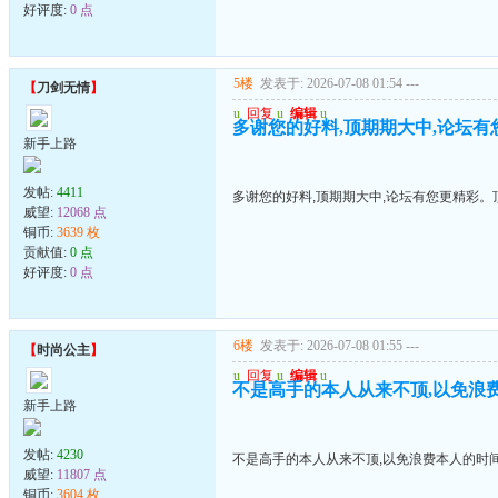
好评度:
0 点
5楼
发表于: 2026-07-08 01:54
---
【
刀剑无情
】
u
回复
u
编辑
u
多谢您的好料,顶期期大中,论坛
新手上路
发帖:
4411
多谢您的好料,顶期期大中,论坛有您更精彩。
威望:
12068 点
铜币:
3639 枚
贡献值:
0 点
好评度:
0 点
6楼
发表于: 2026-07-08 01:55
---
【
时尚公主
】
u
回复
u
编辑
u
不是高手的本人从来不顶,以免浪
新手上路
发帖:
4230
不是高手的本人从来不顶,以免浪费本人的时
威望:
11807 点
铜币:
3604 枚