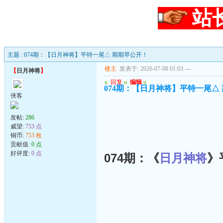
站
主题 : 074期：【日月神将】平特一尾△ 期期早公开！
楼主
发表于: 2026-07-08 01:03
---
【
日月神将
】
u
回复
u
编辑
u
074期：【日月神将】平特一尾△
侠客
发帖:
286
威望:
753 点
铜币:
753 枚
贡献值:
0 点
好评度:
0 点
074期：《
日月神将
》