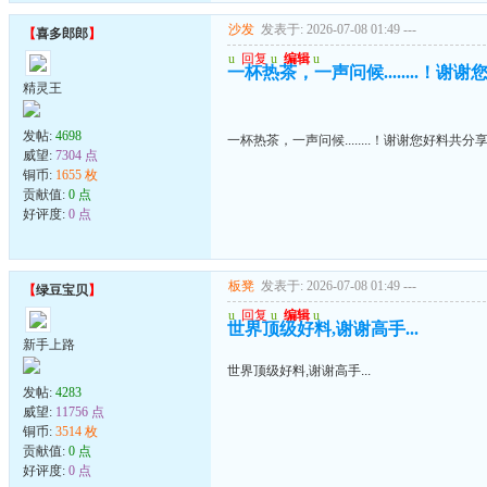
沙发
发表于: 2026-07-08 01:49
---
【
喜多郎郎
】
u
回复
u
编辑
u
一杯热茶，一声问候........！谢
精灵王
发帖:
4698
一杯热茶，一声问候........！谢谢您好料共分
威望:
7304 点
铜币:
1655 枚
贡献值:
0 点
好评度:
0 点
板凳
发表于: 2026-07-08 01:49
---
【
绿豆宝贝
】
u
回复
u
编辑
u
世界顶级好料,谢谢高手...
新手上路
世界顶级好料,谢谢高手...
发帖:
4283
威望:
11756 点
铜币:
3514 枚
贡献值:
0 点
好评度:
0 点