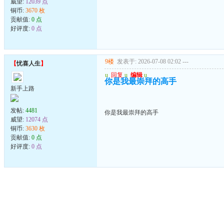
威望:
12039 点
铜币:
3670 枚
贡献值:
0 点
好评度:
0 点
9楼
发表于: 2026-07-08 02:02
---
【
忧喜人生
】
u
回复
u
编辑
u
你是我最崇拜的高手
新手上路
发帖:
4481
你是我最崇拜的高手
威望:
12074 点
铜币:
3630 枚
贡献值:
0 点
好评度:
0 点