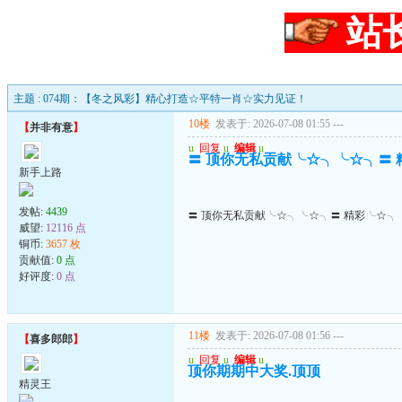
站
主题 : 074期：【冬之风彩】精心打造☆平特一肖☆实力见证！
10楼
发表于: 2026-07-08 01:55
---
【
并非有意
】
u
回复
u
编辑
u
〓 顶你无私贡献╰☆╮╰☆╮〓
新手上路
发帖:
4439
〓 顶你无私贡献╰☆╮╰☆╮〓 精彩╰☆╮
威望:
12116 点
铜币:
3657 枚
贡献值:
0 点
好评度:
0 点
11楼
发表于: 2026-07-08 01:56
---
【
喜多郎郎
】
u
回复
u
编辑
u
顶你期期中大奖.顶顶
精灵王