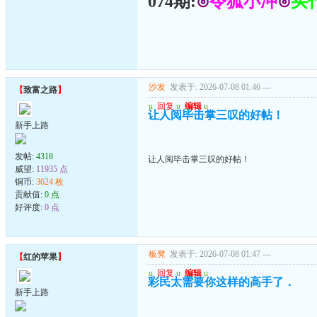
074期:
⊙
令狐小冲
⊙
买
沙发
发表于: 2026-07-08 01:46
---
【
致富之路
】
u
回复
u
编辑
u
让人阅毕击掌三叹的好帖！
新手上路
发帖:
4318
让人阅毕击掌三叹的好帖！
威望:
11935 点
铜币:
3624 枚
贡献值:
0 点
好评度:
0 点
板凳
发表于: 2026-07-08 01:47
---
【
红的苹果
】
u
回复
u
编辑
u
彩民太需要你这样的高手了．
新手上路