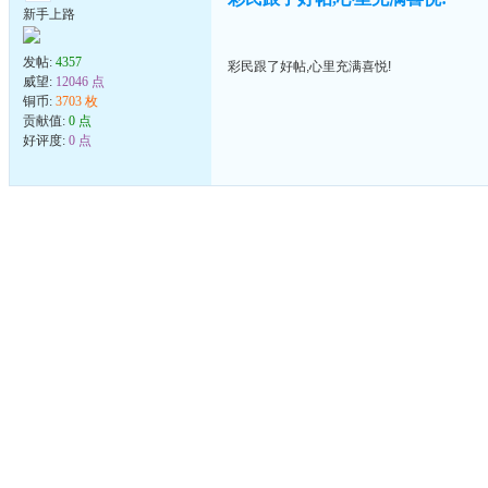
新手上路
发帖:
4357
彩民跟了好帖,心里充满喜悦!
威望:
12046 点
铜币:
3703 枚
贡献值:
0 点
好评度:
0 点