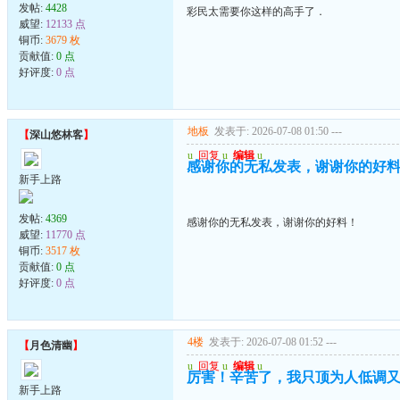
发帖:
4428
彩民太需要你这样的高手了．
威望:
12133 点
铜币:
3679 枚
贡献值:
0 点
好评度:
0 点
地板
发表于: 2026-07-08 01:50
---
【
深山悠林客
】
u
回复
u
编辑
u
感谢你的无私发表，谢谢你的好
新手上路
发帖:
4369
感谢你的无私发表，谢谢你的好料！
威望:
11770 点
铜币:
3517 枚
贡献值:
0 点
好评度:
0 点
4楼
发表于: 2026-07-08 01:52
---
【
月色清幽
】
u
回复
u
编辑
u
厉害！辛苦了，我只顶为人低调
新手上路