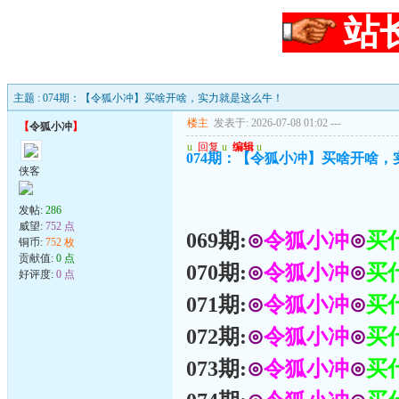
站
主题 : 074期：【令狐小冲】买啥开啥，实力就是这么牛！
楼主
发表于: 2026-07-08 01:02
---
【
令狐小冲
】
u
回复
u
编辑
u
074期：【令狐小冲】买啥开啥
侠客
发帖:
286
威望:
752 点
069期:
⊙
令狐小冲
⊙
买
铜币:
752 枚
贡献值:
0 点
070期:
⊙
令狐小冲
⊙
买
好评度:
0 点
071期:
⊙
令狐小冲
⊙
买
072期:
⊙
令狐小冲
⊙
买
073期:
⊙
令狐小冲
⊙
买