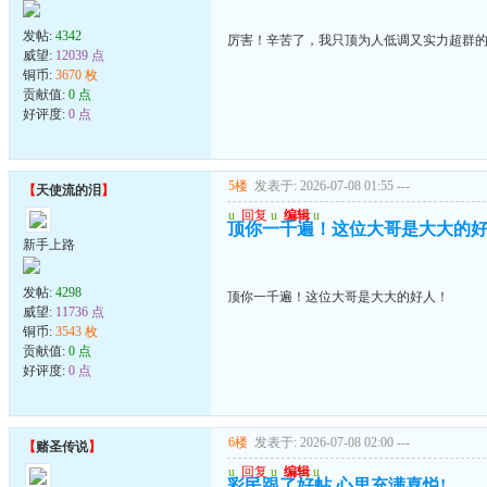
发帖:
4342
厉害！辛苦了，我只顶为人低调又实力超群
威望:
12039 点
铜币:
3670 枚
贡献值:
0 点
好评度:
0 点
5楼
发表于: 2026-07-08 01:55
---
【
天使流的泪
】
u
回复
u
编辑
u
顶你一千遍！这位大哥是大大的
新手上路
发帖:
4298
顶你一千遍！这位大哥是大大的好人！
威望:
11736 点
铜币:
3543 枚
贡献值:
0 点
好评度:
0 点
6楼
发表于: 2026-07-08 02:00
---
【
赌圣传说
】
u
回复
u
编辑
u
彩民跟了好帖,心里充满喜悦!