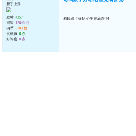
新手上路
发帖:
4357
彩民跟了好帖,心里充满喜悦!
威望:
12046 点
铜币:
3703 枚
贡献值:
0 点
好评度:
0 点