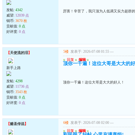
发帖:
4342
厉害！辛苦了，我只顶为人低调又实力超群
威望:
12039 点
铜币:
3670 枚
贡献值:
0 点
好评度:
0 点
5楼
发表于: 2026-07-08 01:55
---
【
天使流的泪
】
u
回复
u
编辑
u
顶你一千遍！这位大哥是大大的
新手上路
发帖:
4298
顶你一千遍！这位大哥是大大的好人！
威望:
11736 点
铜币:
3543 枚
贡献值:
0 点
好评度:
0 点
6楼
发表于: 2026-07-08 02:00
---
【
赌圣传说
】
u
回复
u
编辑
u
彩民跟了好帖,心里充满喜悦!