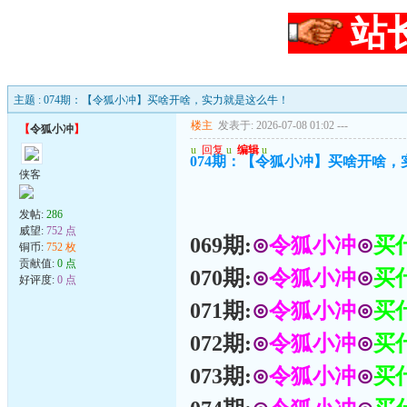
站
主题 : 074期：【令狐小冲】买啥开啥，实力就是这么牛！
楼主
发表于: 2026-07-08 01:02
---
【
令狐小冲
】
u
回复
u
编辑
u
074期：【令狐小冲】买啥开啥
侠客
发帖:
286
威望:
752 点
069期:
⊙
令狐小冲
⊙
买
铜币:
752 枚
贡献值:
0 点
070期:
⊙
令狐小冲
⊙
买
好评度:
0 点
071期:
⊙
令狐小冲
⊙
买
072期:
⊙
令狐小冲
⊙
买
073期:
⊙
令狐小冲
⊙
买