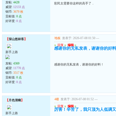
发帖:
4428
彩民太需要你这样的高手了．
威望:
12133 点
铜币:
3679 枚
贡献值:
0 点
好评度:
0 点
地板
发表于: 2026-07-08 01:50
---
【
深山悠林客
】
u
回复
u
编辑
u
感谢你的无私发表，谢谢你的好
新手上路
发帖:
4369
感谢你的无私发表，谢谢你的好料！
威望:
11770 点
铜币:
3517 枚
贡献值:
0 点
好评度:
0 点
4楼
发表于: 2026-07-08 01:52
---
【
月色清幽
】
u
回复
u
编辑
u
厉害！辛苦了，我只顶为人低调
新手上路