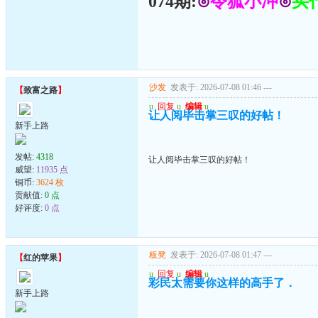
074期:
⊙
令狐小冲
⊙
买
沙发
发表于: 2026-07-08 01:46
---
【
致富之路
】
u
回复
u
编辑
u
让人阅毕击掌三叹的好帖！
新手上路
发帖:
4318
让人阅毕击掌三叹的好帖！
威望:
11935 点
铜币:
3624 枚
贡献值:
0 点
好评度:
0 点
板凳
发表于: 2026-07-08 01:47
---
【
红的苹果
】
u
回复
u
编辑
u
彩民太需要你这样的高手了．
新手上路