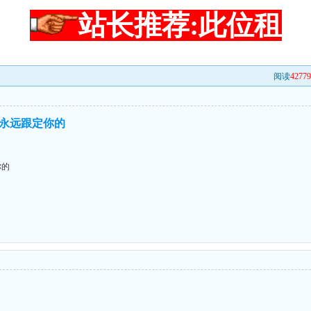
站长推荐:此位租
阅读
4277
永远跟定你的
你的