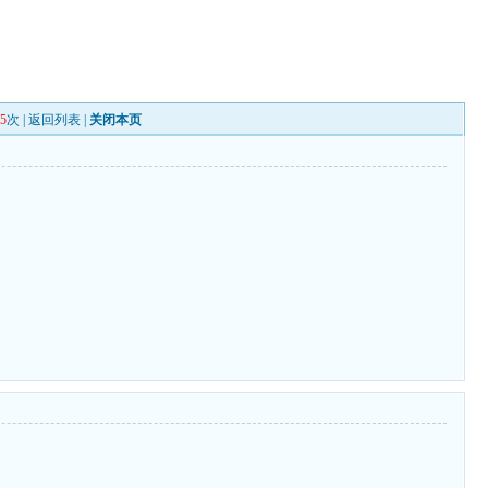
95
次 |
返回列表
|
关闭本页