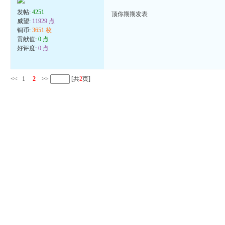
发帖:
4251
顶你期期发表
威望:
11929 点
铜币:
3651 枚
贡献值:
0 点
好评度:
0 点
<<
1
2
>>
[共
2
页]