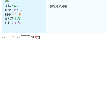
发帖:
4251
顶你期期发表
威望:
11929 点
铜币:
3651 枚
贡献值:
0 点
好评度:
0 点
<<
1
2
>>
[共
2
页]