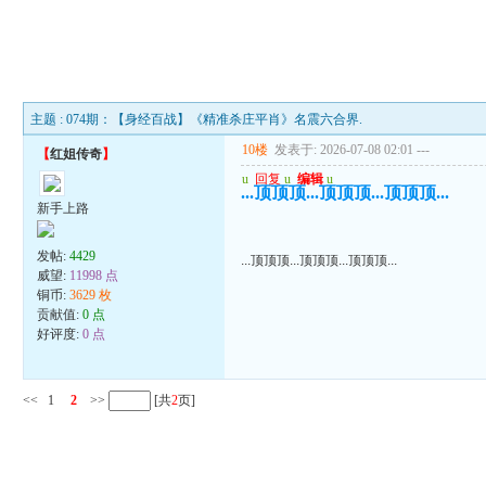
主题 : 074期：【身经百战】《精准杀庄平肖》名震六合界.
10楼
发表于: 2026-07-08 02:01
---
【
红姐传奇
】
u
回复
u
编辑
u
...顶顶顶...顶顶顶...顶顶顶...
新手上路
发帖:
4429
...顶顶顶...顶顶顶...顶顶顶...
威望:
11998 点
铜币:
3629 枚
贡献值:
0 点
好评度:
0 点
<<
1
2
>>
[共
2
页]