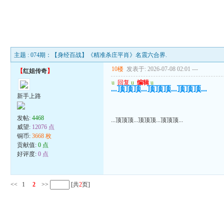
主题 : 074期：【身经百战】《精准杀庄平肖》名震六合界.
10楼
发表于: 2026-07-08 02:01
---
【
红姐传奇
】
u
回复
u
编辑
u
...顶顶顶...顶顶顶...顶顶顶...
新手上路
发帖:
4468
...顶顶顶...顶顶顶...顶顶顶...
威望:
12076 点
铜币:
3668 枚
贡献值:
0 点
好评度:
0 点
<<
1
2
>>
[共
2
页]