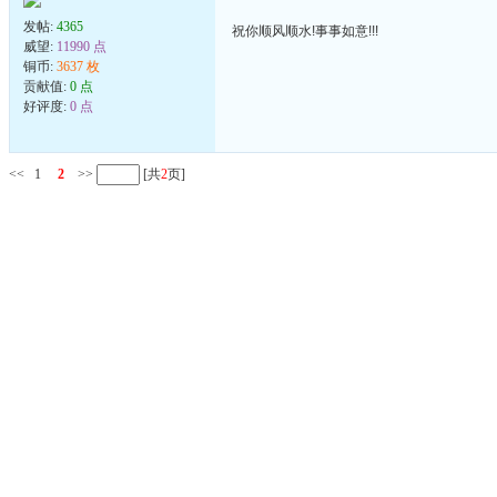
发帖:
4365
祝你顺风顺水!事事如意!!!
威望:
11990 点
铜币:
3637 枚
贡献值:
0 点
好评度:
0 点
<<
1
2
>>
[共
2
页]