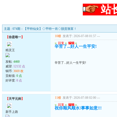
站
主题 : 074期：【平特仙女】◇平特一肖◇脱贫致富！
10楼
发表于: 2026-07-08 01:57
---
【
你是唯一
】
u
回复
u
编辑
u
辛苦了...好人一生平安!
精灵王
发帖:
4460
辛苦了...好人一生平安!
威望:
12132 点
铜币:
3669 枚
贡献值:
0 点
好评度:
0 点
11楼
发表于: 2026-07-08 02:00
---
【
天平元帅
】
u
回复
u
编辑
u
祝你顺风顺水!事事如意!!!
新手上路