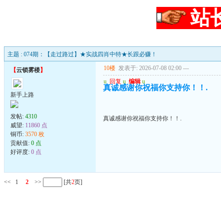
站
主题 : 074期：【走过路过】★实战四肖中特★长跟必赚！
10楼
发表于: 2026-07-08 02:00
---
【
云锁雾楼
】
u
回复
u
编辑
u
真诚感谢你祝福你支持你！！.
新手上路
发帖:
4310
真诚感谢你祝福你支持你！！.
威望:
11860 点
铜币:
3570 枚
贡献值:
0 点
好评度:
0 点
<<
1
2
>>
[共
2
页]