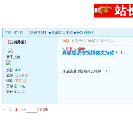
站
主题 : 074期：【走过路过】★实战四肖中特★长跟必赚！
10楼
发表于: 2026-07-08 02:00
---
【
云锁雾楼
】
u
回复
u
编辑
u
真诚感谢你祝福你支持你！！.
新手上路
发帖:
4310
真诚感谢你祝福你支持你！！.
威望:
11860 点
铜币:
3570 枚
贡献值:
0 点
好评度:
0 点
<<
1
2
>>
[共
2
页]