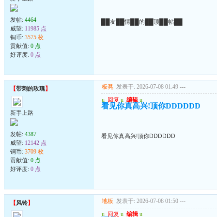
发帖:
4464
██友██情██的██顶██帖██
威望:
11985 点
铜币:
3575 枚
贡献值:
0 点
好评度:
0 点
板凳
发表于: 2026-07-08 01:49
---
【
带刺的玫瑰
】
u
回复
u
编辑
u
看见你真高兴!顶你DDDDDD
新手上路
发帖:
4387
看见你真高兴!顶你DDDDDD
威望:
12142 点
铜币:
3709 枚
贡献值:
0 点
好评度:
0 点
地板
发表于: 2026-07-08 01:50
---
【
风铃
】
u
回复
u
编辑
u