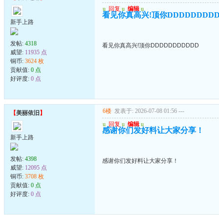
u
回复
u
编辑
u
看见你真高兴!顶你DDDDDDDDD
新手上路
发帖:
4318
看见你真高兴!顶你DDDDDDDDDDD
威望:
11935 点
铜币:
3624 枚
贡献值:
0 点
好评度:
0 点
6楼
发表于: 2026-07-08 01:56
---
【
美丽依旧
】
u
回复
u
编辑
u
感谢你们发好料让大家分享！
新手上路
发帖:
4398
感谢你们发好料让大家分享！
威望:
12095 点
铜币:
3708 枚
贡献值:
0 点
好评度:
0 点