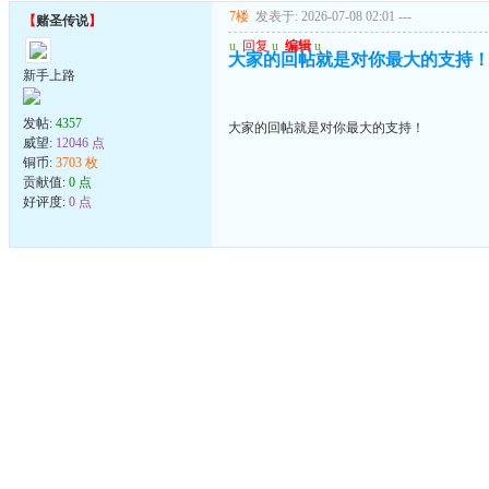
7楼
发表于: 2026-07-08 02:01
---
【
赌圣传说
】
u
回复
u
编辑
u
大家的回帖就是对你最大的支持
新手上路
发帖:
4357
大家的回帖就是对你最大的支持！
威望:
12046 点
铜币:
3703 枚
贡献值:
0 点
好评度:
0 点