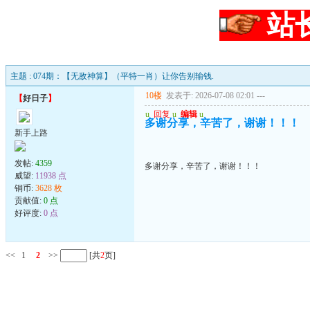
站
主题 : 074期：【无敌神算】（平特一肖）让你告别输钱.
10楼
发表于: 2026-07-08 02:01
---
【
好日子
】
u
回复
u
编辑
u
多谢分享，辛苦了，谢谢！！！
新手上路
发帖:
4359
多谢分享，辛苦了，谢谢！！！
威望:
11938 点
铜币:
3628 枚
贡献值:
0 点
好评度:
0 点
<<
1
2
>>
[共
2
页]