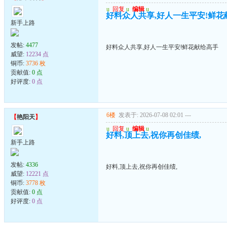
u
回复
u
编辑
u
好料众人共享,好人一生平安!鲜花
新手上路
发帖:
4477
好料众人共享,好人一生平安!鲜花献给高手
威望:
12234 点
铜币:
3736 枚
贡献值:
0 点
好评度:
0 点
6楼
发表于: 2026-07-08 02:01
---
【
艳阳天
】
u
回复
u
编辑
u
好料,顶上去,祝你再创佳绩,
新手上路
发帖:
4336
好料,顶上去,祝你再创佳绩,
威望:
12221 点
铜币:
3778 枚
贡献值:
0 点
好评度:
0 点