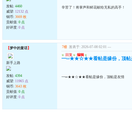
发帖:
4460
辛苦了！将掌声和鲜花献给无私的高手！
威望:
12132 点
铜币:
3669 枚
贡献值:
0 点
好评度:
0 点
7楼
发表于: 2026-07-08 02:01
---
【
梦中的童话
】
u
回复
u
编辑
u
━═★★☆★★看帖是缘份，顶帖
新手上路
发帖:
4394
━═★★☆★★看帖是缘份，顶帖是友情
威望:
11965 点
铜币:
3643 枚
贡献值:
0 点
好评度:
0 点