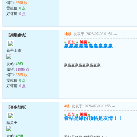
铜币:
3708 枚
贡献值:
0 点
好评度:
0 点
地板
发表于: 2026-07-08 01:51
---
【
期期赚钱
】
u
回复
u
编辑
u
赢赢赢赢赢赢赢赢赢赢
新手上路
发帖:
4363
赢赢赢赢赢赢赢赢赢赢
威望:
11986 点
铜币:
3585 枚
贡献值:
0 点
好评度:
0 点
4楼
发表于: 2026-07-08 01:55
---
【
喜多郎郎
】
u
回复
u
编辑
u
看帖是緣份顶帖是友情！！
精灵王
发帖:
4698