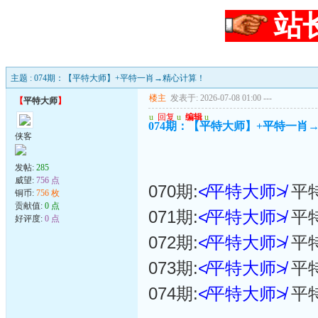
站
主题 : 074期：【平特大师】+平特一肖→精心计算！
楼主
发表于: 2026-07-08 01:00
---
【
平特大师
】
u
回复
u
编辑
u
074期：【平特大师】+平特一肖
侠客
发帖:
285
威望:
756 点
070期:
≮平特大师≯
平
铜币:
756 枚
贡献值:
0 点
071期:
≮平特大师≯
平
好评度:
0 点
072期:
≮平特大师≯
平
073期:
≮平特大师≯
平
074期:
≮平特大师≯
平