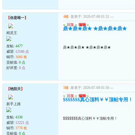
4楼
发表于: 2026-07-08 01:52
---
【
你是唯一
】
u
回复
u
编辑
u
鼎★鼎★鼎★ ★鼎★鼎★鼎★
精灵王
发帖:
4477
鼎★鼎★鼎★ ★鼎★鼎★鼎★
威望:
12166 点
铜币:
3686 枚
贡献值:
0 点
好评度:
0 点
5楼
发表于: 2026-07-08 01:56
---
【
艳阳天
】
u
回复
u
编辑
u
$$$$$$$真心顶料￥￥顶帖专用！
新手上路
发帖:
4336
$$$$$$$真心顶料￥￥顶帖专用！
威望:
12221 点
铜币:
3778 枚
贡献值:
0 点