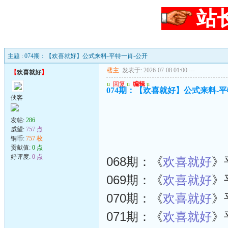
站
主题 : 074期：【欢喜就好】公式来料-平特一肖-公开
楼主
发表于: 2026-07-08 01:00
---
【
欢喜就好
】
u
回复
u
编辑
u
074期：【欢喜就好】公式来料-平
侠客
发帖:
286
威望:
757 点
铜币:
757 枚
贡献值:
0 点
好评度:
0 点
068期：《
欢喜就好
》
069期：《
欢喜就好
》
070期：《
欢喜就好
》
071期：《
欢喜就好
》