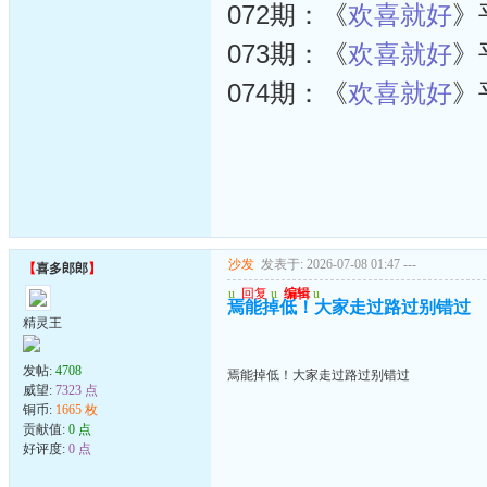
072期：《
欢喜就好
》
073期：《
欢喜就好
》
074期：《
欢喜就好
》
沙发
发表于: 2026-07-08 01:47
---
【
喜多郎郎
】
u
回复
u
编辑
u
焉能掉低！大家走过路过别错过
精灵王
发帖:
4708
焉能掉低！大家走过路过别错过
威望:
7323 点
铜币:
1665 枚
贡献值:
0 点
好评度:
0 点