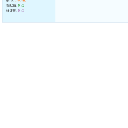
铜币:
3705 枚
贡献值:
0 点
好评度:
0 点