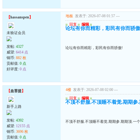
地板
发表于: 2026-07-08 01:57
---
【
hassanspen
】
u
回复
u
编辑
u
论坛有你而精彩，彩民有你而骄傲
未验证会员
发帖:
4327
论坛有你而精彩，彩民有你而骄傲!
威望:
6414 点
铜币:
882 枚
贡献值:
0 点
好评度:
0 点
4楼
发表于: 2026-07-08 02:00
---
【
血菩提
】
u
回复
u
编辑
u
不顶不舒服.不顶睡不着觉.期期参.期
新手上路
发帖:
4392
不顶不舒服.不顶睡不着觉.期期参.期期顶.一个劲
威望:
12155 点
铜币:
3696 枚
贡献值:
0 点