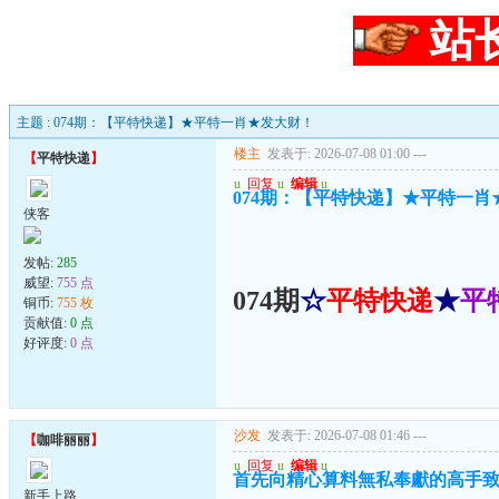
站
主题 : 074期：【平特快递】★平特一肖★发大财！
楼主
发表于: 2026-07-08 01:00
---
【
平特快递
】
u
回复
u
编辑
u
074期：【平特快递】★平特一肖
侠客
发帖:
285
威望:
755 点
074期
☆
平特快递
★
平
铜币:
755 枚
贡献值:
0 点
好评度:
0 点
沙发
发表于: 2026-07-08 01:46
---
【
咖啡丽丽
】
u
回复
u
编辑
u
首先向精心算料無私奉獻的高手致
新手上路