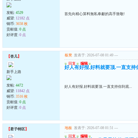
发帖:
4529
首先向精心算料無私奉獻的高手致敬!
威望:
12182 点
铜币:
3658 枚
贡献值:
0 点
好评度:
0 点
板凳
发表于: 2026-07-08 01:49
---
【
杏儿
】
u
回复
u
编辑
u
好人有好报.好料就要顶.一直支持你到
新手上路
发帖:
4472
好人有好报.好料就要顶.一直支持你到底...
威望:
11842 点
铜币:
3516 枚
贡献值:
0 点
好评度:
0 点
地板
发表于: 2026-07-08 01:51
---
【
君子特区
】
u
回复
u
编辑
u