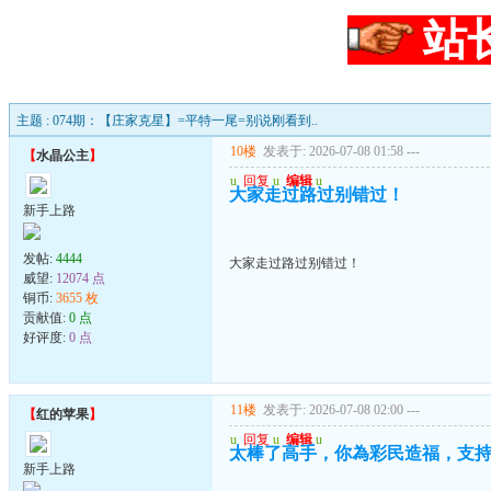
站
主题 : 074期：【庄家克星】=平特一尾=别说刚看到..
10楼
发表于: 2026-07-08 01:58
---
【
水晶公主
】
u
回复
u
编辑
u
大家走过路过别错过！
新手上路
发帖:
4444
大家走过路过别错过！
威望:
12074 点
铜币:
3655 枚
贡献值:
0 点
好评度:
0 点
11楼
发表于: 2026-07-08 02:00
---
【
红的苹果
】
u
回复
u
编辑
u
太棒了高手，你為彩民造福，支
新手上路