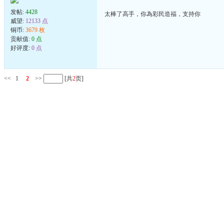
发帖:
4428
太棒了高手，你為彩民造福，支持你
威望:
12133 点
铜币:
3679 枚
贡献值:
0 点
好评度:
0 点
<<
1
2
>>
[共
2
页]