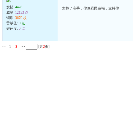
发帖:
4428
太棒了高手，你為彩民造福，支持你
威望:
12133 点
铜币:
3679 枚
贡献值:
0 点
好评度:
0 点
<<
1
2
>>
[共
2
页]