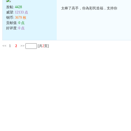
发帖:
4428
太棒了高手，你為彩民造福，支持你
威望:
12133 点
铜币:
3679 枚
贡献值:
0 点
好评度:
0 点
<<
1
2
>>
[共
2
页]