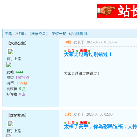
站
主题 : 074期：【庄家克星】=平特一尾=别说刚看到..
10楼
发表于: 2026-07-08 01:58
---
【
水晶公主
】
u
回复
u
编辑
u
大家走过路过别错过！
新手上路
发帖:
4444
大家走过路过别错过！
威望:
12074 点
铜币:
3655 枚
贡献值:
0 点
好评度:
0 点
11楼
发表于: 2026-07-08 02:00
---
【
红的苹果
】
u
回复
u
编辑
u
太棒了高手，你為彩民造福，支
新手上路