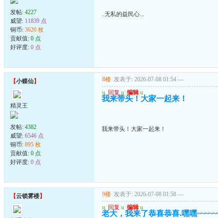
发帖:
4227
..无私的益民心...
威望:
11839 点
铜币:
3620 枚
贡献值:
0 点
好评度:
0 点
8楼
发表于: 2026-07-08 01:54
---
【
小蝶仙
】
u
回复
u
编辑
u
我来带头！大家一起来！
精灵王
发帖:
4382
我来带头！大家一起来！
威望:
6546 点
铜币:
895 枚
贡献值:
0 点
好评度:
0 点
9楼
发表于: 2026-07-08 01:58
---
【
云锁雾楼
】
u
回复
u
编辑
u
老大，我来了恭喜恭喜.嘿嘿~~~~~~~