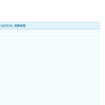
|
返回列表
|
关闭本页