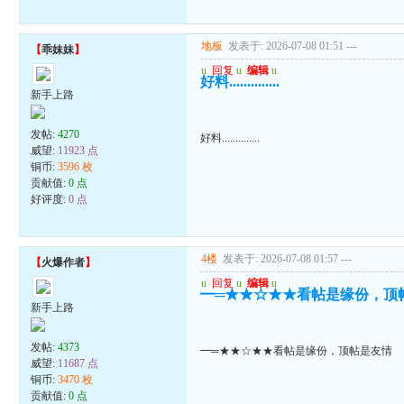
地板
发表于: 2026-07-08 01:51
---
【
乖妹妹
】
u
回复
u
编辑
u
好料..............
新手上路
发帖:
4270
好料..............
威望:
11923 点
铜币:
3596 枚
贡献值:
0 点
好评度:
0 点
4楼
发表于: 2026-07-08 01:57
---
【
火爆作者
】
u
回复
u
编辑
u
━═★★☆★★看帖是缘份，顶
新手上路
发帖:
4373
━═★★☆★★看帖是缘份，顶帖是友情
威望:
11687 点
铜币:
3470 枚
贡献值:
0 点