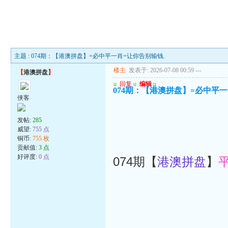
主题 : 074期：【港澳拼盘】=必中平一肖=让你告别输钱.
楼主
发表于: 2026-07-08 00:59
---
【
港澳拼盘
】
u
回复
u
编辑
u
074期：【港澳拼盘】=必中平一
侠客
发帖:
285
威望:
755 点
铜币:
755 枚
贡献值:
3 点
好评度:
0 点
074期【
港澳拼盘
】