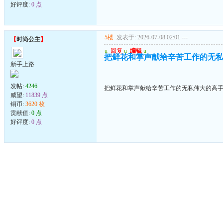
好评度:
0 点
5楼
发表于: 2026-07-08 02:01
---
【
时尚公主
】
u
回复
u
编辑
u
把鲜花和掌声献给辛苦工作的无
新手上路
发帖:
4246
把鲜花和掌声献给辛苦工作的无私伟大的高
威望:
11839 点
铜币:
3620 枚
贡献值:
0 点
好评度:
0 点