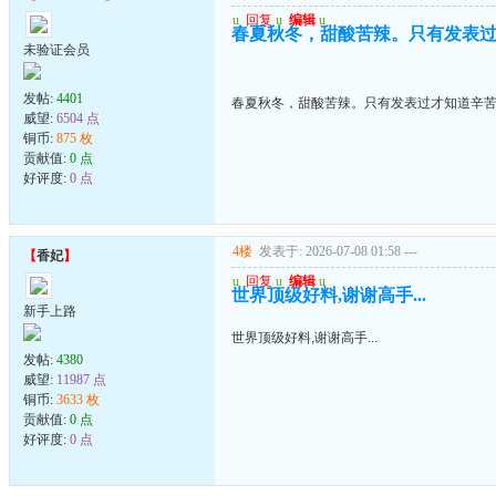
u
回复
u
编辑
u
春夏秋冬，甜酸苦辣。只有发表
未验证会员
发帖:
4401
春夏秋冬，甜酸苦辣。只有发表过才知道辛
威望:
6504 点
铜币:
875 枚
贡献值:
0 点
好评度:
0 点
4楼
发表于: 2026-07-08 01:58
---
【
香妃
】
u
回复
u
编辑
u
世界顶级好料,谢谢高手...
新手上路
世界顶级好料,谢谢高手...
发帖:
4380
威望:
11987 点
铜币:
3633 枚
贡献值:
0 点
好评度:
0 点