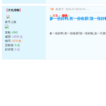
7楼
发表于: 2026-07-08 02:01
---
【
月色清幽
】
u
回复
u
编辑
u
参一份好料,有一份收获!顶一张好帖
新手上路
发帖:
4342
参一份好料,有一份收获!顶一张好帖,送一片真
威望:
12039 点
铜币:
3670 枚
贡献值:
0 点
好评度:
0 点