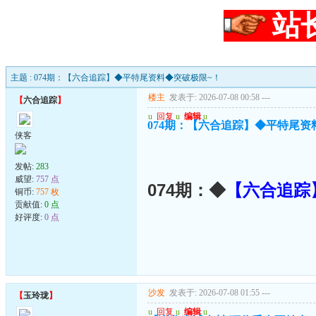
站
主题 : 074期：【六合追踪】◆平特尾资料◆突破极限~！
楼主
发表于: 2026-07-08 00:58
---
【
六合追踪
】
u
回复
u
编辑
u
074期：【六合追踪】◆平特尾资
侠客
发帖:
283
威望:
757 点
074期：◆
【六合追踪
铜币:
757 枚
贡献值:
0 点
好评度:
0 点
沙发
发表于: 2026-07-08 01:55
---
【
玉玲珑
】
u
回复
u
编辑
u