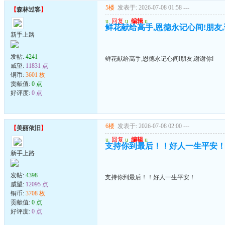
5楼
发表于: 2026-07-08 01:58
---
【
森林过客
】
u
回复
u
编辑
u
鲜花献给高手,恩德永记心间!朋友,
新手上路
发帖:
4241
鲜花献给高手,恩德永记心间!朋友,谢谢你!
威望:
11831 点
铜币:
3601 枚
贡献值:
0 点
好评度:
0 点
6楼
发表于: 2026-07-08 02:00
---
【
美丽依旧
】
u
回复
u
编辑
u
支持你到最后！！好人一生平安
新手上路
发帖:
4398
支持你到最后！！好人一生平安！
威望:
12095 点
铜币:
3708 枚
贡献值:
0 点
好评度:
0 点